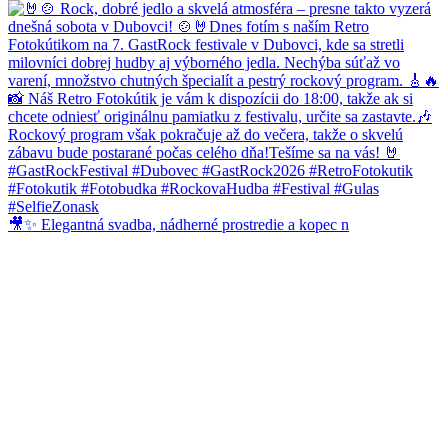
🎥✨ Elegantná svadba, nádherné prostredie a kopec n