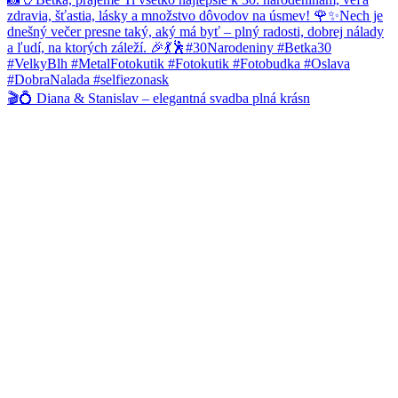
🎬💍 Diana & Stanislav – elegantná svadba plná krásn