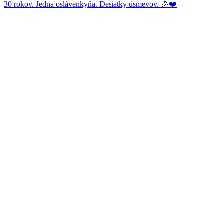
30 rokov. Jedna oslávenkyňa. Desiatky úsmevov. 🎉❤️