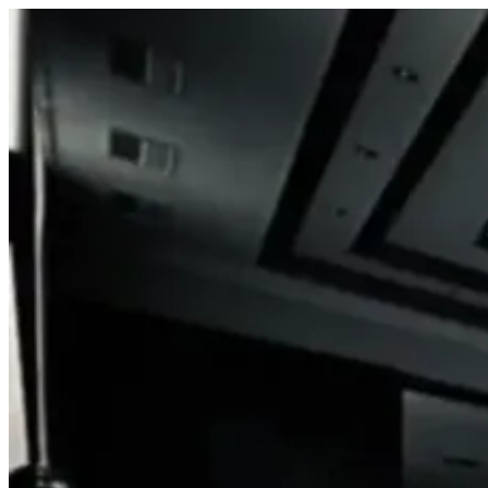
Prejsť
na
obsah