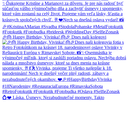
🎉🎂 Happy Birthday, Vivinka! 🎂🎉 Dnes naši kolegovi
💍❤️ Láska. Úsmevy. Nezabudnuteľné momenty. Takto