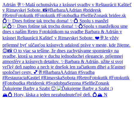
💍✨ Dnes fotíme tak trochu doma! ✨💍 Spolu s manžel
Ďakujeme Barby a Szabi 🙂
🏔️💍 Hory, láska a jeden nezabudnuteľný deň. 💍🏔️ N