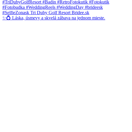
✨💍 Láska, úsmevy a skvelá zábava na jednom mieste.