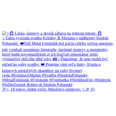
🎉✨ 18 rokov. Jeden večer. Množstvo úsmevov. ✨🎉 Vi