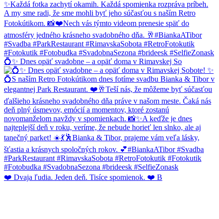
💍✨ Dnes opäť svadobne – a opäť doma v Rimavskej So
❤️ Dvaja ľudia. Jeden deň. Tisíce spomienok. ❤️ B