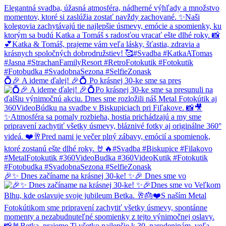
💍🎉 A ideme ďalej! 🎉💍 Po krásnej 30-ke sme sa pres
🎉✨ Dnes začíname na krásnej 30-ke! ✨🎉 Dnes sme vo