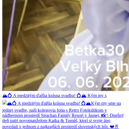
🏔️💍 A medzitým ďalšia krásna svadba! 💍🏔️ Kým my s