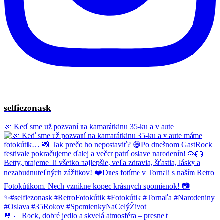
selfiezonask
🎉 Keď sme už pozvaní na kamarátkinu 35-ku a v aute
🤘🍲 Rock, dobré jedlo a skvelá atmosféra – presne t