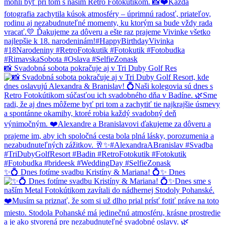
📸 Svadobná sobota pokračuje aj v Tri Duby Golf Res
✨💍 Dnes fotíme svadbu Kristíny & Mariana! 💍✨ Dnes