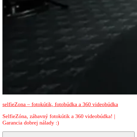
selfieZona – fotokútik, fotobúdka a 360 videobúdka
SelfieZóna, zábavný fotokútik a 360 videobúdka! |
Garancia dobrej nálady :)