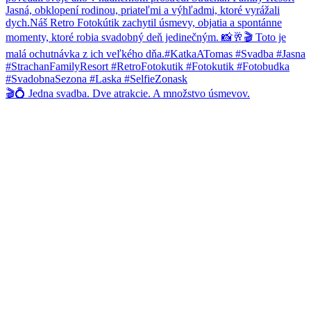
🎬💍 Jedna svadba. Dve atrakcie. A množstvo úsmevov.