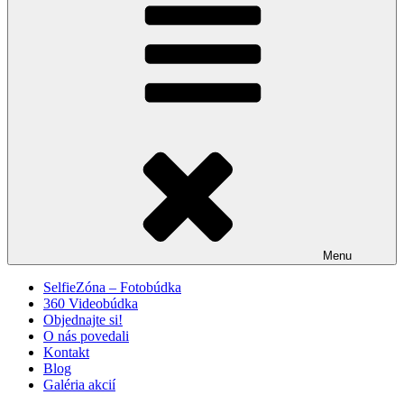
Menu
SelfieZóna – Fotobúdka
360 Videobúdka
Objednajte si!
O nás povedali
Kontakt
Blog
Galéria akcií