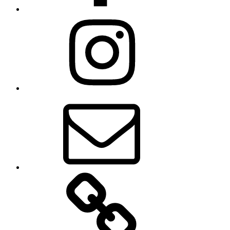
Instagram
E-
mail
Zásady
používania
súborov
cookie
(EÚ)