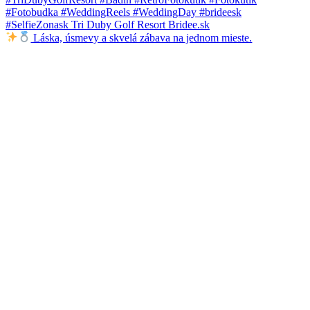
Láska, úsmevy a skvelá zábava na jednom mieste.