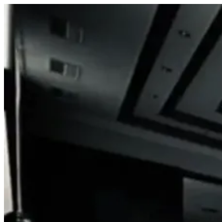
Prejsť
na
obsah