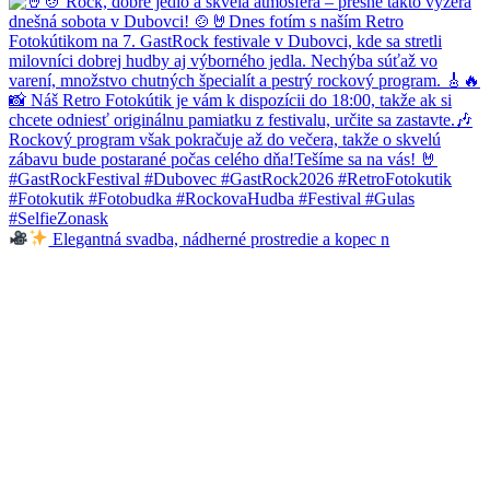
Elegantná svadba, nádherné prostredie a kopec n