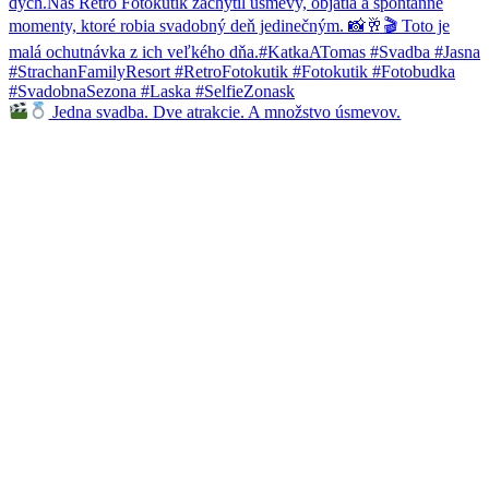
Jedna svadba. Dve atrakcie. A množstvo úsmevov.