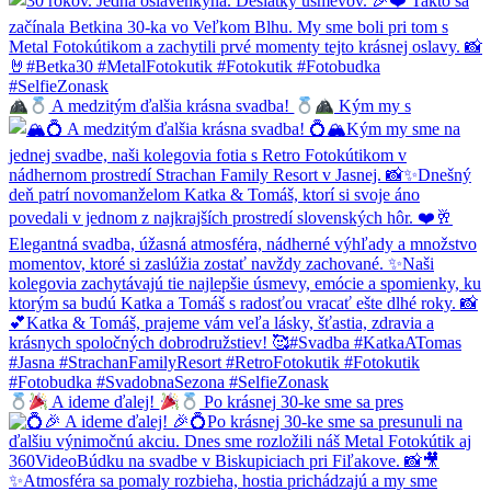
A medzitým ďalšia krásna svadba!
Kým my s
A ideme ďalej!
Po krásnej 30-ke sme sa pres