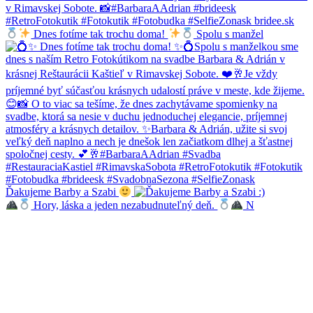
Dnes fotíme tak trochu doma!
Spolu s manžel
Ďakujeme Barby a Szabi
Hory, láska a jeden nezabudnuteľný deň.
N