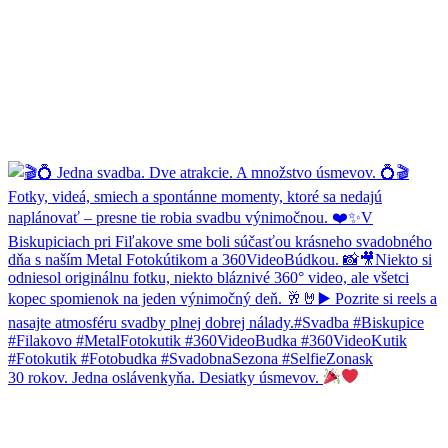
30 rokov. Jedna oslávenkyňa. Desiatky úsmevov.