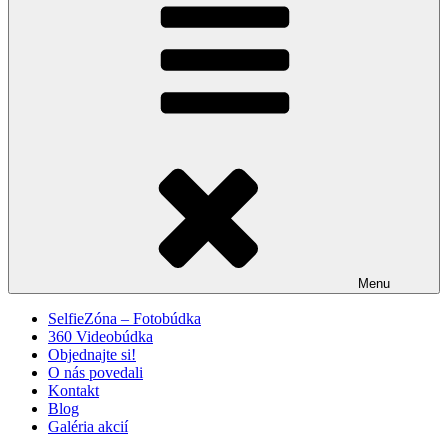
Menu
SelfieZóna – Fotobúdka
360 Videobúdka
Objednajte si!
O nás povedali
Kontakt
Blog
Galéria akcií