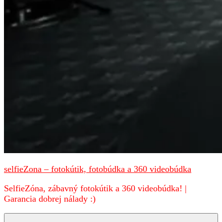
selfieZona – fotokútik, fotobúdka a 360 videobúdka
SelfieZóna, zábavný fotokútik a 360 videobúdka! |
Garancia dobrej nálady :)