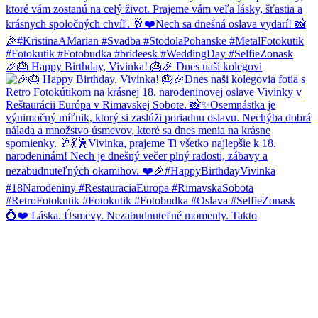
🎉🎂 Happy Birthday, Vivinka! 🎂🎉 Dnes naši kolegovi
💍❤️ Láska. Úsmevy. Nezabudnuteľné momenty. Takto