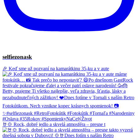
selfiezonask
🎉 Keď sme už pozvaní na kamarátkinu 35-ku a v aute
🤘🍲 Rock, dobré jedlo a skvelá atmosféra – presne t