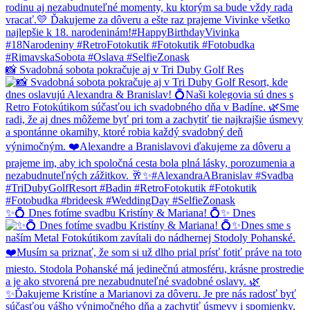
📸 Svadobná sobota pokračuje aj v Tri Duby Golf Res
✨💍 Dnes fotíme svadbu Kristíny & Mariana! 💍✨ Dnes