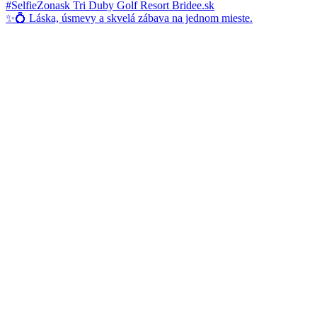
✨💍 Láska, úsmevy a skvelá zábava na jednom mieste.