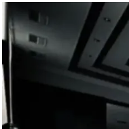
Prejsť
na
obsah