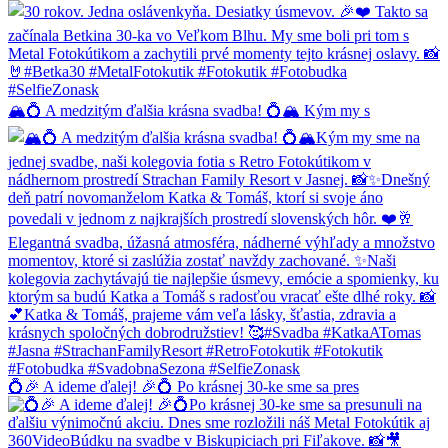
🏔️💍 A medzitým ďalšia krásna svadba! 💍🏔️ Kým my s
💍🎉 A ideme ďalej! 🎉💍 Po krásnej 30-ke sme sa pres