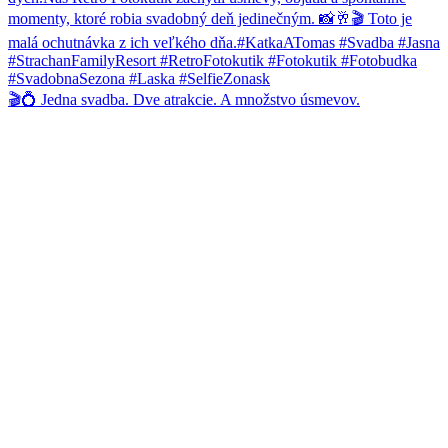
🎬💍 Jedna svadba. Dve atrakcie. A množstvo úsmevov.