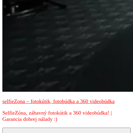
selfieZona – fotokútik, fotobúdka a 360 videobúdka
SelfieZóna, zábavný fotokútik a 360 videobúdka! |
Garancia dobrej nálady :)