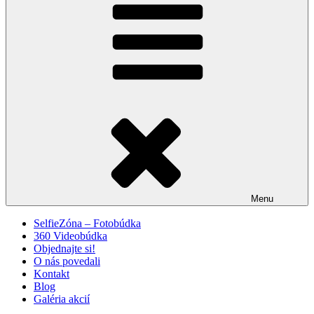
Menu
SelfieZóna – Fotobúdka
360 Videobúdka
Objednajte si!
O nás povedali
Kontakt
Blog
Galéria akcií