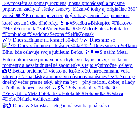
🎉✨ Dnes začíname na krásnej 30-ke! ✨🎉 Dnes sme vo
🎬💍 Diana & Stanislav – elegantná svadba plná krásn