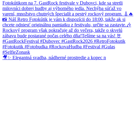
🎥✨ Elegantná svadba, nádherné prostredie a kopec n