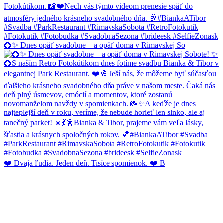
💍✨ Dnes opäť svadobne – a opäť doma v Rimavskej So
❤️ Dvaja ľudia. Jeden deň. Tisíce spomienok. ❤️ B