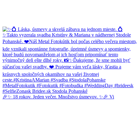
🎉✨ 18 rokov. Jeden večer. Množstvo úsmevov. ✨🎉 Vi