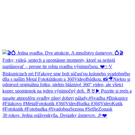
30 rokov. Jedna oslávenkyňa. Desiatky úsmevov. 🎉❤️