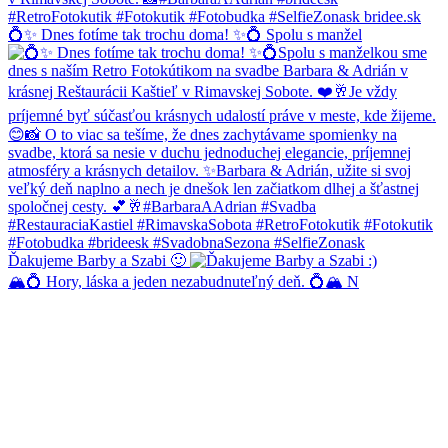
💍✨ Dnes fotíme tak trochu doma! ✨💍 Spolu s manžel
Ďakujeme Barby a Szabi 🙂
🏔️💍 Hory, láska a jeden nezabudnuteľný deň. 💍🏔️ N