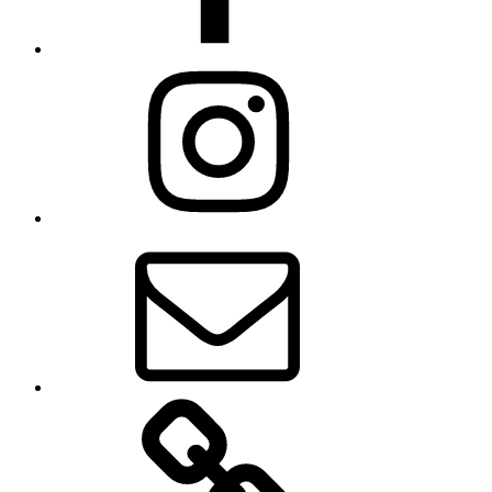
Instagram
E-
mail
Zásady
používania
súborov
cookie
(EÚ)