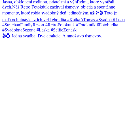
🎬💍 Jedna svadba. Dve atrakcie. A množstvo úsmevov.