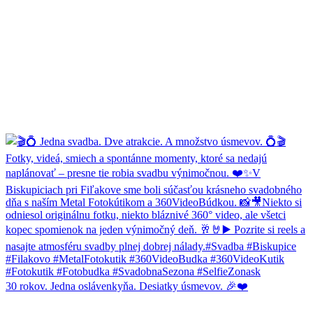
30 rokov. Jedna oslávenkyňa. Desiatky úsmevov. 🎉❤️