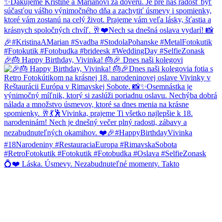
🎉🎂 Happy Birthday, Vivinka! 🎂🎉 Dnes naši kolegovi
💍❤️ Láska. Úsmevy. Nezabudnuteľné momenty. Takto