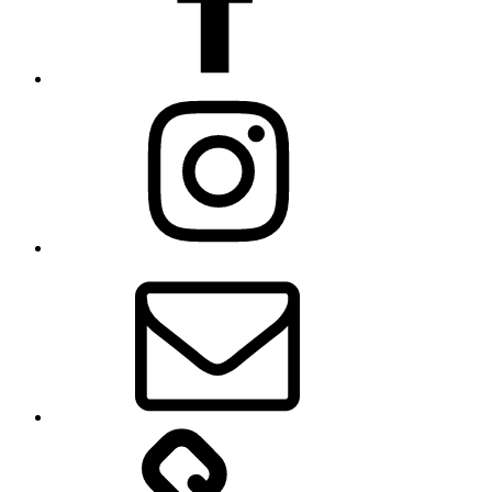
Instagram
E-
mail
Zásady
používania
súborov