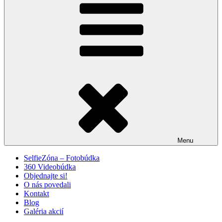
Menu
SelfieZóna – Fotobúdka
360 Videobúdka
Objednajte si!
O nás povedali
Kontakt
Blog
Galéria akcií