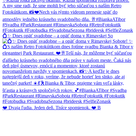
💍✨ Dnes opäť svadobne – a opäť doma v Rimavskej So
❤️ Dvaja ľudia. Jeden deň. Tisíce spomienok. ❤️ B