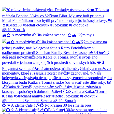
🏔️💍 A medzitým ďalšia krásna svadba! 💍🏔️ Kým my s
💍🎉 A ideme ďalej! 🎉💍 Po krásnej 30-ke sme sa pres