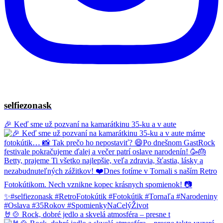
selfiezonask
🎉 Keď sme už pozvaní na kamarátkinu 35-ku a v aute
🤘🍲 Rock, dobré jedlo a skvelá atmosféra – presne t