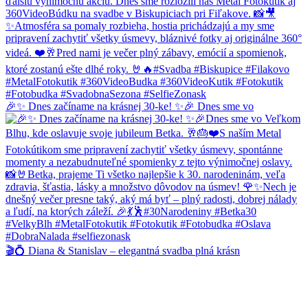
🎉✨ Dnes začíname na krásnej 30-ke! ✨🎉 Dnes sme vo
🎬💍 Diana & Stanislav – elegantná svadba plná krásn