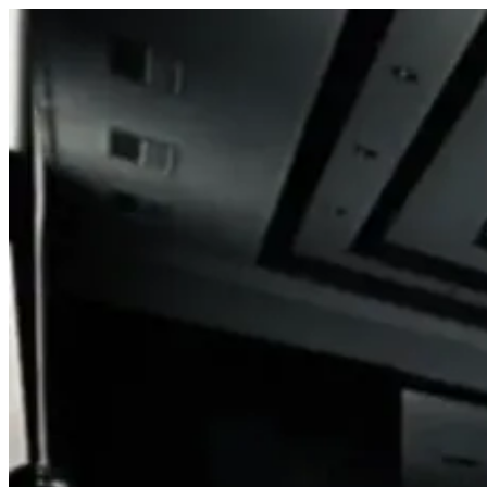
Prejsť
na
obsah