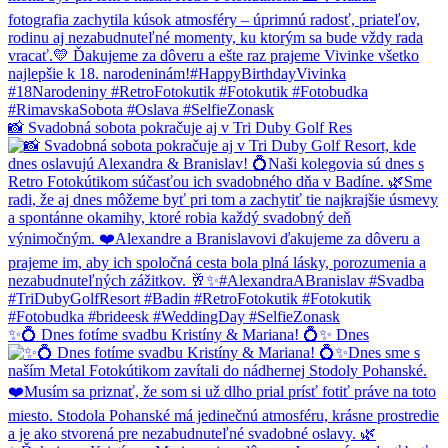
📸 Svadobná sobota pokračuje aj v Tri Duby Golf Res
✨💍 Dnes fotíme svadbu Kristíny & Mariana! 💍✨ Dnes