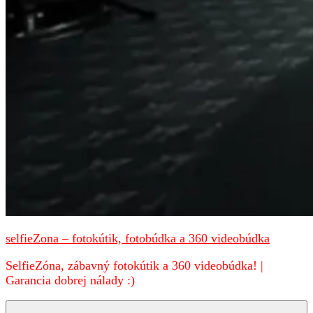
selfieZona – fotokútik, fotobúdka a 360 videobúdka
SelfieZóna, zábavný fotokútik a 360 videobúdka! |
Garancia dobrej nálady :)