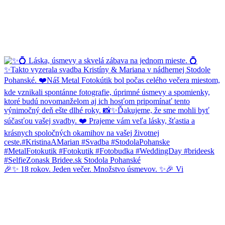
🎉✨ 18 rokov. Jeden večer. Množstvo úsmevov. ✨🎉 Vi