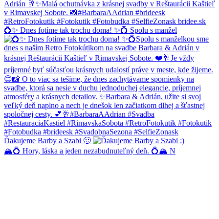
💍✨ Dnes fotíme tak trochu doma! ✨💍 Spolu s manžel
Ďakujeme Barby a Szabi 🙂
🏔️💍 Hory, láska a jeden nezabudnuteľný deň. 💍🏔️ N