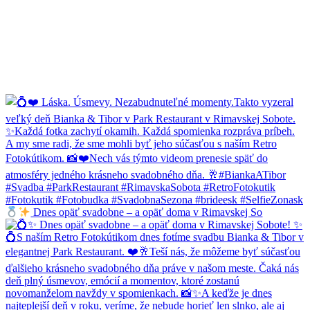
Dnes opäť svadobne – a opäť doma v Rimavskej So