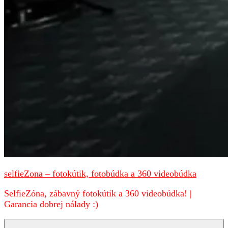
selfieZona – fotokútik, fotobúdka a 360 videobúdka
SelfieZóna, zábavný fotokútik a 360 videobúdka! |
Garancia dobrej nálady :)