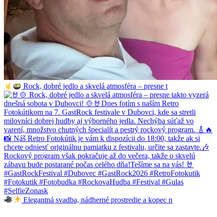
Rock, dobré jedlo a skvelá atmosféra – presne t
Elegantná svadba, nádherné prostredie a kopec n