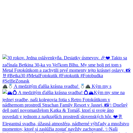
A medzitým ďalšia krásna svadba!
Kým my s