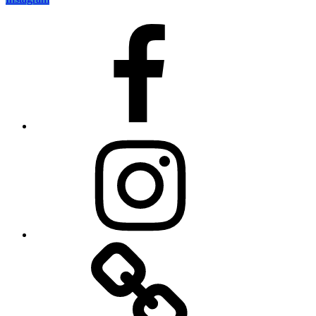
Facebook
Instagram
Zásady
používania
súborov
cookie
(EÚ)