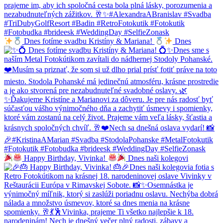
Dnes fotíme svadbu Kristíny & Mariana!
Dnes
Happy Birthday, Vivinka!
Dnes naši kolegovi