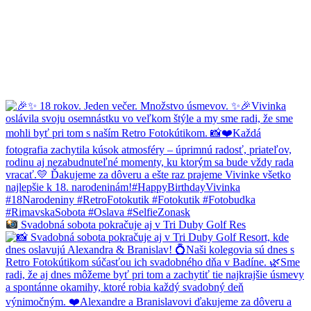
Svadobná sobota pokračuje aj v Tri Duby Golf Res