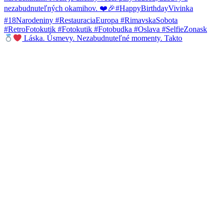
Láska. Úsmevy. Nezabudnuteľné momenty. Takto