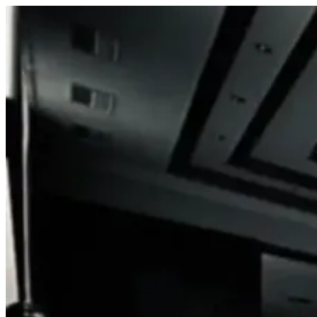
Prejsť
na
obsah