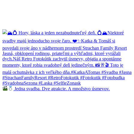
Jedna svadba. Dve atrakcie. A množstvo úsmevov.