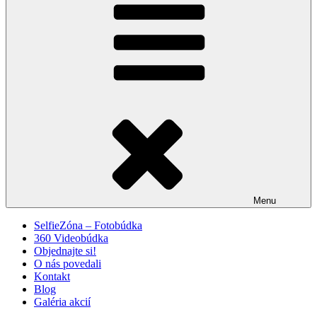
Menu
SelfieZóna – Fotobúdka
360 Videobúdka
Objednajte si!
O nás povedali
Kontakt
Blog
Galéria akcií