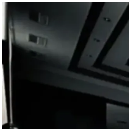
Prejsť
na
obsah