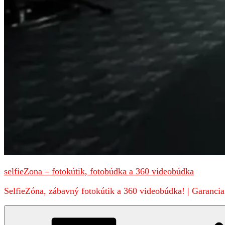
selfieZona – fotokútik, fotobúdka a 360 videobúdka
SelfieZóna, zábavný fotokútik a 360 videobúdka! | Garancia 