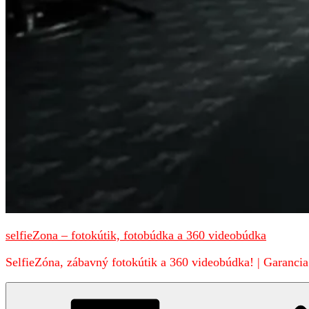
selfieZona – fotokútik, fotobúdka a 360 videobúdka
SelfieZóna, zábavný fotokútik a 360 videobúdka! | Garancia 