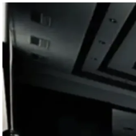
Prejsť
na
obsah