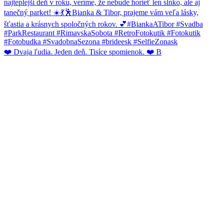
❤️ Dvaja ľudia. Jeden deň. Tisíce spomienok. ❤️ B