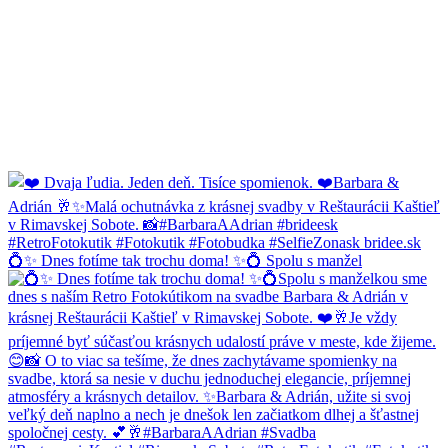
💍✨ Dnes fotíme tak trochu doma! ✨💍 Spolu s manžel