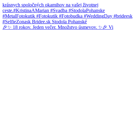
🎉✨ 18 rokov. Jeden večer. Množstvo úsmevov. ✨🎉 Vi