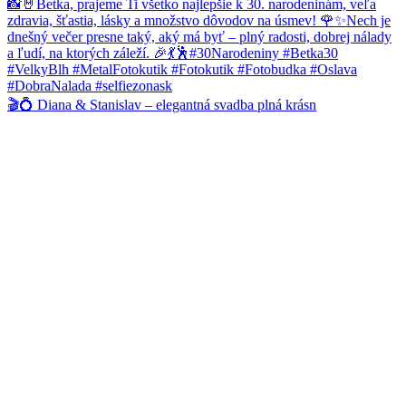
🎬💍 Diana & Stanislav – elegantná svadba plná krásn