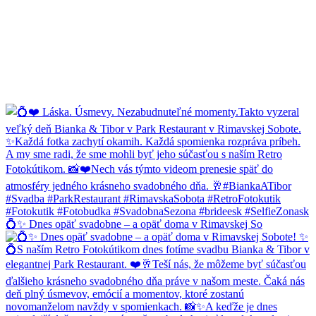
💍✨ Dnes opäť svadobne – a opäť doma v Rimavskej So