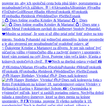
✨💍 Dnes fotíme svadbu Kristíny & Mariana! 💍✨ Dnes
🎉🎂 Happy Birthday, Vivinka! 🎂🎉 Dnes naši kolegovi