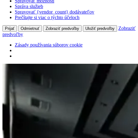
Spravovať možnosti
Správa služieb
Spravovať {vendor_count} dodávateľov
Prečítajte si viac o týchto účeloch
Zobraziť
Prijať
Odmietnuť
Zobraziť predvoľby
Uložiť predvoľby
predvoľby
Zásady používania súborov cookie
Prejsť
na
obsah