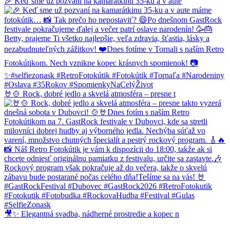
🎉 Keď sme už pozvaní na kamarátkinu 35-ku a v aute
🤘🍲 Rock, dobré jedlo a skvelá atmosféra – presne t
🎥✨ Elegantná svadba, nádherné prostredie a kopec n