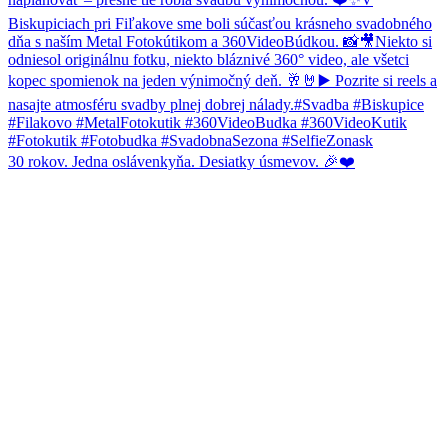
30 rokov. Jedna oslávenkyňa. Desiatky úsmevov. 🎉❤️