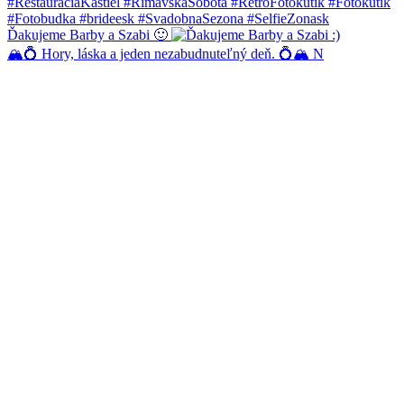
Ďakujeme Barby a Szabi 🙂
🏔️💍 Hory, láska a jeden nezabudnuteľný deň. 💍🏔️ N