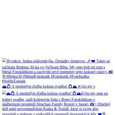
🏔️💍 A medzitým ďalšia krásna svadba! 💍🏔️ Kým my s