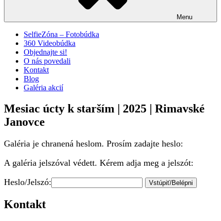
Menu
SelfieZóna – Fotobúdka
360 Videobúdka
Objednajte si!
O nás povedali
Kontakt
Blog
Galéria akcií
Mesiac úcty k starším | 2025 | Rimavské
Janovce
Galéria je chranená heslom. Prosím zadajte heslo:
A galéria jelszóval védett. Kérem adja meg a jelszót:
Heslo/Jelszó:
Kontakt