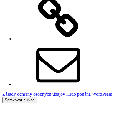
používania
súborov
cookie
(EÚ)
E-
mail
Zásady ochrany osobných údajov
Hrdo poháňa WordPress
Spravovať súhlas