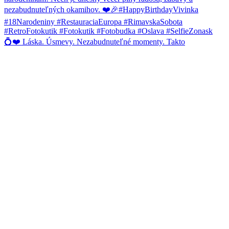
💍❤️ Láska. Úsmevy. Nezabudnuteľné momenty. Takto