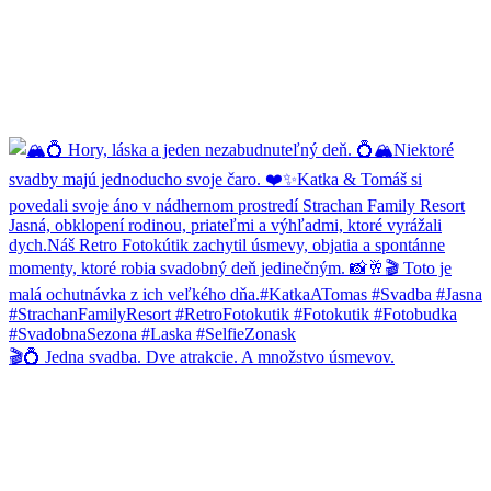
🎬💍 Jedna svadba. Dve atrakcie. A množstvo úsmevov.