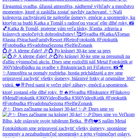
💍🎉 A ideme ďalej! 🎉💍 Po krásnej 30-ke sme sa pres
🎉✨ Dnes začíname na krásnej 30-ke! ✨🎉 Dnes sme vo