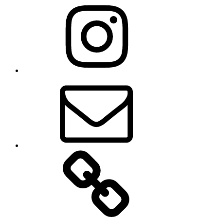
Instagram
E-
mail
Zásady
používania
súborov
cookie
(EÚ)