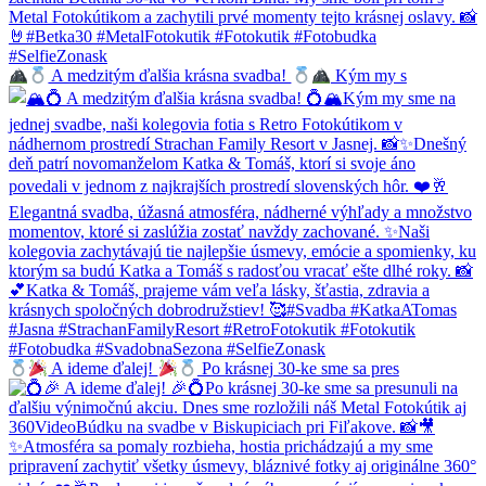
A medzitým ďalšia krásna svadba!
Kým my s
A ideme ďalej!
Po krásnej 30-ke sme sa pres