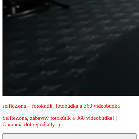
selfieZona – fotokútik, fotobúdka a 360 videobúdka
SelfieZóna, zábavný fotokútik a 360 videobúdka! |
Garancia dobrej nálady :)