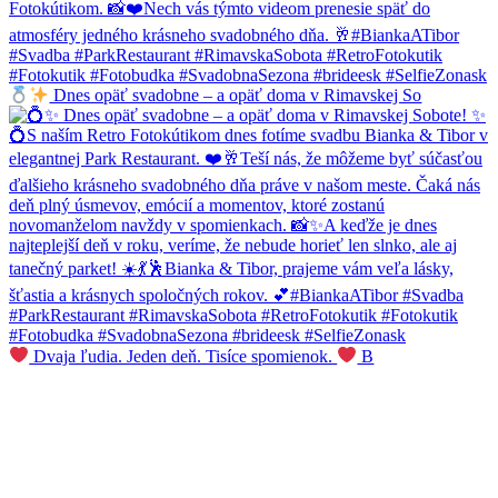
Dnes opäť svadobne – a opäť doma v Rimavskej So
Dvaja ľudia. Jeden deň. Tisíce spomienok.
B