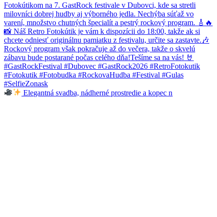
Elegantná svadba, nádherné prostredie a kopec n