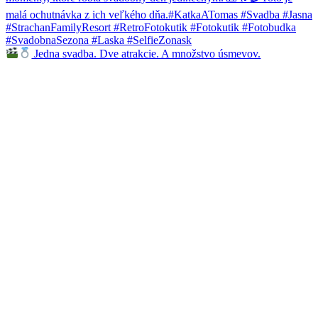
Jedna svadba. Dve atrakcie. A množstvo úsmevov.