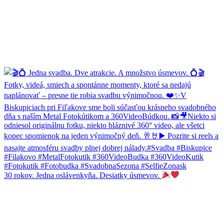
30 rokov. Jedna oslávenkyňa. Desiatky úsmevov.