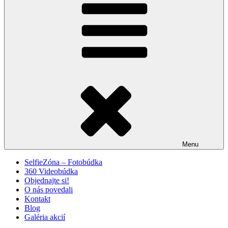
Menu
SelfieZóna – Fotobúdka
360 Videobúdka
Objednajte si!
O nás povedali
Kontakt
Blog
Galéria akcií