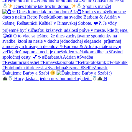
Dnes fotíme tak trochu doma!
Spolu s manžel
Ďakujeme Barby a Szabi
Hory, láska a jeden nezabudnuteľný deň.
N