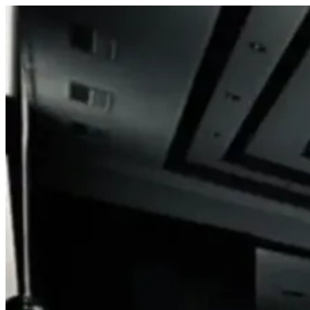
Prejsť
na
obsah