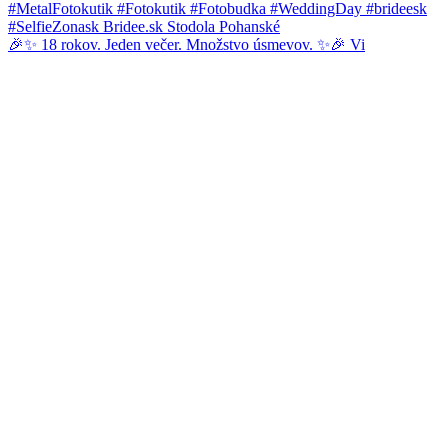
🎉✨ 18 rokov. Jeden večer. Množstvo úsmevov. ✨🎉 Vi