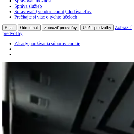
Spravovať možnosti
Správa služieb
Spravovať {vendor_count} dodávateľov
Prečítajte si viac o týchto účeloch
Zobraziť
Prijať
Odmietnuť
Zobraziť predvoľby
Uložiť predvoľby
predvoľby
Zásady používania súborov cookie
Prejsť
na
obsah