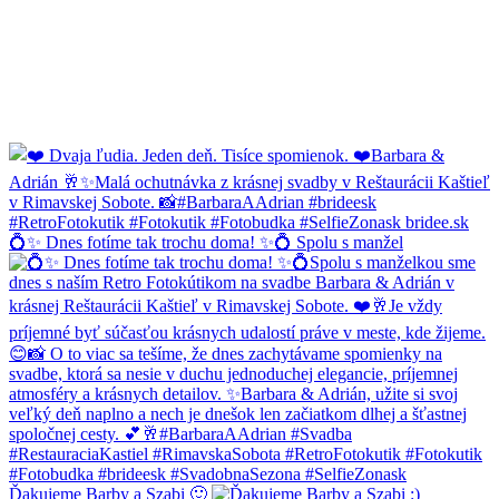
💍✨ Dnes fotíme tak trochu doma! ✨💍 Spolu s manžel
Ďakujeme Barby a Szabi 🙂