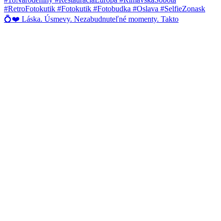
💍❤️ Láska. Úsmevy. Nezabudnuteľné momenty. Takto