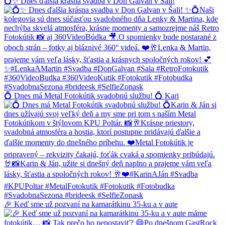
💍✨ Dnes ďalšia krásna svadba v Don Galvan v Šali!
💍 Dnes má Metal Fotokútik svadobnú službu! 💍 Kari
🎉 Keď sme už pozvaní na kamarátkinu 35-ku a v aute