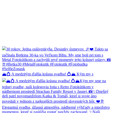
🏔️💍 A medzitým ďalšia krásna svadba! 💍🏔️ Kým my s