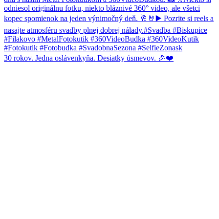
30 rokov. Jedna oslávenkyňa. Desiatky úsmevov. 🎉❤️