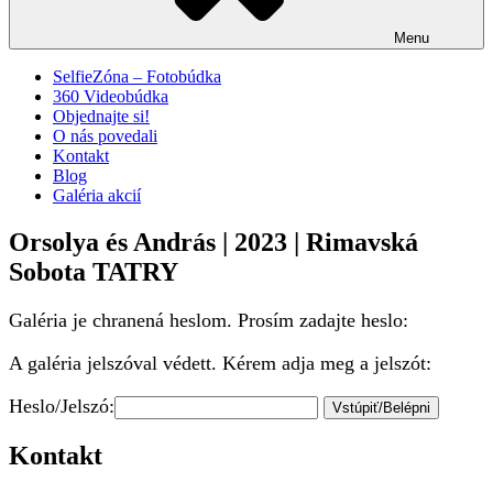
Menu
SelfieZóna – Fotobúdka
360 Videobúdka
Objednajte si!
O nás povedali
Kontakt
Blog
Galéria akcií
Orsolya és András | 2023 | Rimavská
Sobota TATRY
Galéria je chranená heslom. Prosím zadajte heslo:
A galéria jelszóval védett. Kérem adja meg a jelszót:
Heslo/Jelszó:
Kontakt