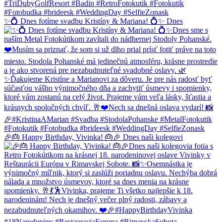
✨💍 Dnes fotíme svadbu Kristíny & Mariana! 💍✨ Dnes
🎉🎂 Happy Birthday, Vivinka! 🎂🎉 Dnes naši kolegovi