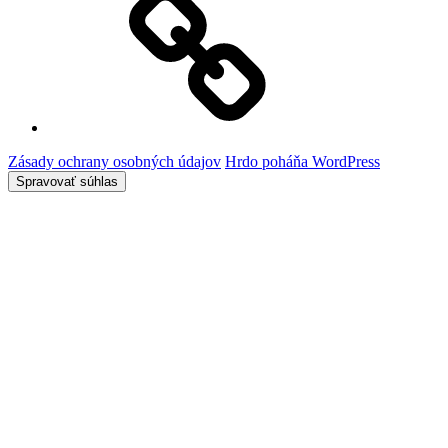
používania
súborov
cookie
(EÚ)
Zásady ochrany osobných údajov
Hrdo poháňa WordPress
Spravovať súhlas