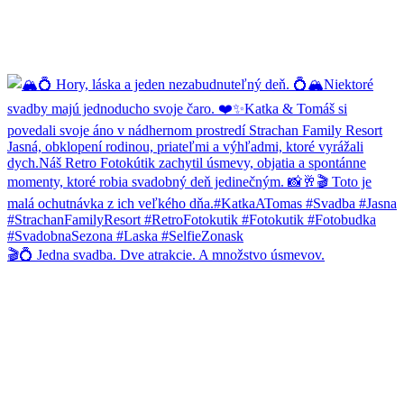
🎬💍 Jedna svadba. Dve atrakcie. A množstvo úsmevov.