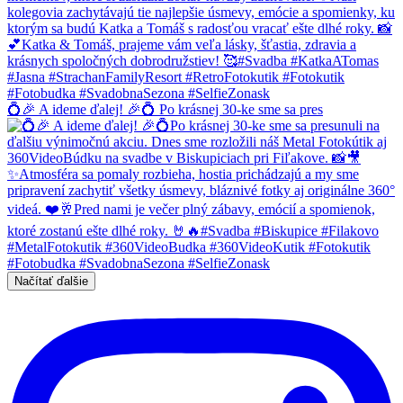
💍🎉 A ideme ďalej! 🎉💍 Po krásnej 30-ke sme sa pres
Načítať ďalšie