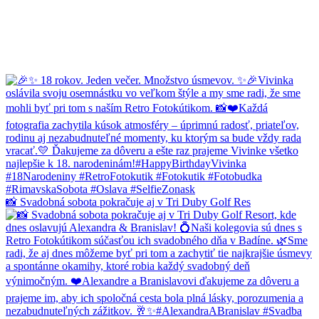
📸 Svadobná sobota pokračuje aj v Tri Duby Golf Res