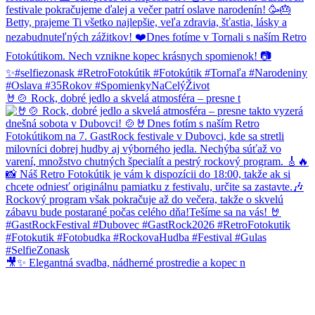
🤘🍲 Rock, dobré jedlo a skvelá atmosféra – presne t
🎥✨ Elegantná svadba, nádherné prostredie a kopec n