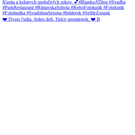
❤️ Dvaja ľudia. Jeden deň. Tisíce spomienok. ❤️ B