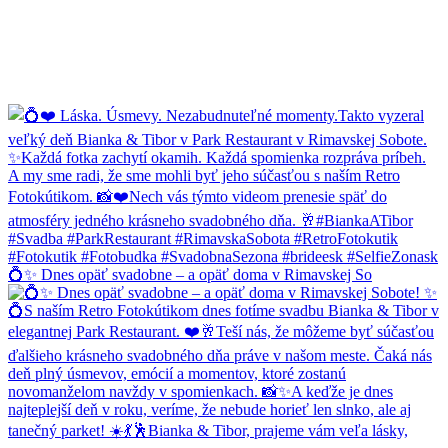
💍✨ Dnes opäť svadobne – a opäť doma v Rimavskej So