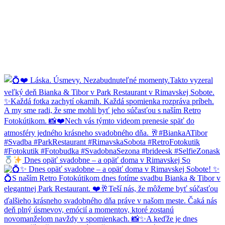
Dnes opäť svadobne – a opäť doma v Rimavskej So