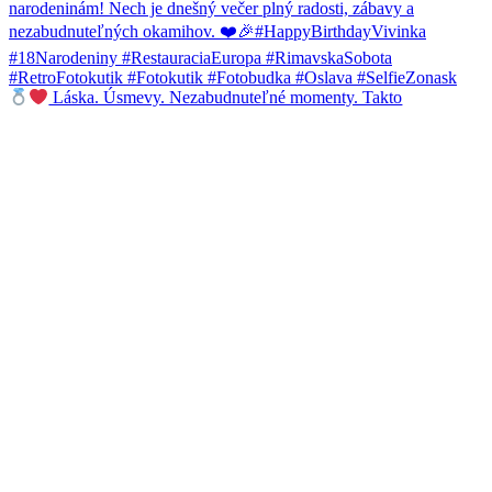
Láska. Úsmevy. Nezabudnuteľné momenty. Takto