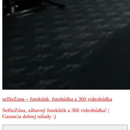
selfieZona – fotokútik, fotobúdka a 360 videobúdka
SelfieZóna, zábavný fotokútik a 360 videobúdka! |
Garancia dobrej nálady :)