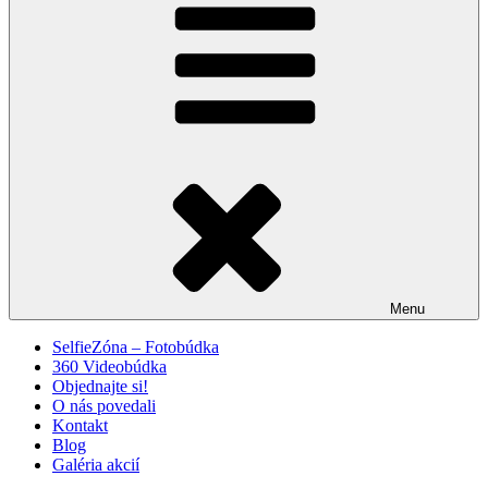
Menu
SelfieZóna – Fotobúdka
360 Videobúdka
Objednajte si!
O nás povedali
Kontakt
Blog
Galéria akcií