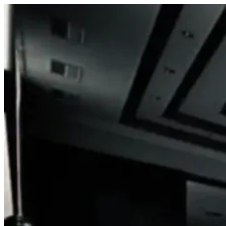
Prejsť
na
obsah