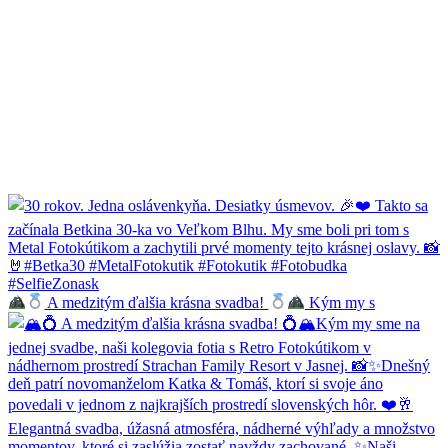
A medzitým ďalšia krásna svadba!
Kým my s