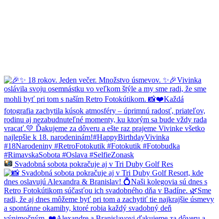
Svadobná sobota pokračuje aj v Tri Duby Golf Res