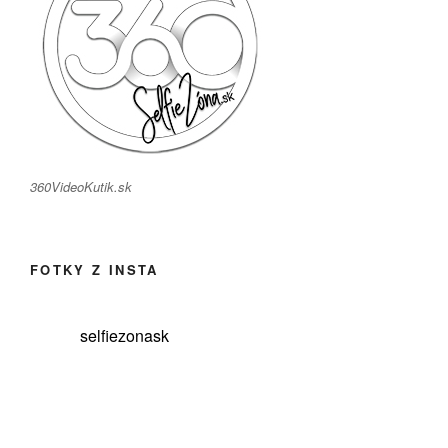
360VideoKutik.sk
FOTKY Z INSTA
selfiezonask