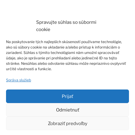
Spravujte súhlas so súbormi
cookie
Na poskytovanie tých najlepších skúseností používame technológie,
ako sú súbory cookie na ukladanie a/alebo prístup k informáciám o
zariadení. Súhlas s týmito technológiami nám umožní spracovávať
údaje, ako je správanie pri prehliadaní alebo jedinečné ID na tejto
stránke. Nesúhlas alebo odvolanie súhlasu môže nepriaznivo ovplyvniť
určité vlastnosti a funkcie.
Načítať ďalšie
Instagram
Správa služieb
Prijať
Odmietnuť
Facebook
Instagram
E-
Zásady
mail
používania
Zobraziť predvoľby
súborov
Zásady ochrany osobných údajov
Hrdo poháňa WordPress
cookie