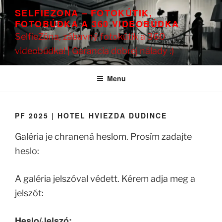
Prejsť
SELFIEZONA – FOTOKÚTIK,
na
FOTOBÚDKA A 360 VIDEOBÚDKA
obsah
SelfieZóna, zábavný fotokútik a 360
videobúdka! | Garancia dobrej nálady :)
Menu
PF 2025 | HOTEL HVIEZDA DUDINCE
Galéria je chranená heslom. Prosím zadajte
heslo:
A galéria jelszóval védett. Kérem adja meg a
jelszót:
Heslo/Jelszó: