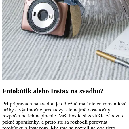
Fotokútik alebo Instax na svadbu?
Pri prípravách na svadbu je dôležité mať nielen romantické
túžby a výnimočné predstavy, ale najmä dostatočný
rozpočet na ich naplnenie. Vaši hostia si zaslúžia zábavu a
pekné spomienky, a preto ste sa rozhodli porovnať
fotobúdku s Instaxom. My sme sa pozreli na oba tieto