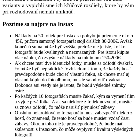
varianty a vypichli sme ich kľúčové rozdiely, ktoré by vám
pri rozhodovaní nemali uniknúť.
Pozrime sa najprv na Instax
Náklady na 50 fotiek pre Instax sa pohybujú priemerne okolo
45€, pričom samotný fotoaparát stojí ďalších 80-200€. Avšak
konečná suma môže byť vyššia, pretože nie je isté, koľko
fotografií bude kvalitných a nezmazaných. Pre istotu kúpite
viac náplní, čo zvyšuje náklady na minimum 150-200€.
Ak chcete mať dve identické fotky, musíte sa odfotiť dvakrát,
čo môže byť nepraktické. Vzhľadom k tomu, že každý hosť
pravdepodobne bude chcieť vlastnú fotku, ak chcete mať aj
vlastnú kópiu do fotoalbumu, musíte sa odfotiť dvakrát.
Dokonca ani vtedy nie je istota, že budú výsledné snímky
ostré.
Po každých 10 fotografiách musíte čakať, kým sa vymení film
a vyjde prvá fotka. A ak sa niektoré z fotiek nevydarí, musíte
sa znova odfotiť, čo môže narušiť plynulosť zábavy.
Obsluhu polaroidového fotoaparátu musí zabezpečiť niekto z
hostí, čo znamená, že tento hosť sa bude musieť vzdať časti
zábavy. Okrem toho nie je pravdepodobné, že bude mať
skúsenosti s Instaxom, čo môže ovplyvniť kvalitu výsledných
fotografií.