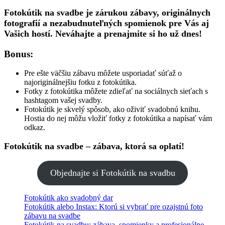
Fotokútik na svadbe je zárukou zábavy, originálnych
fotografií a nezabudnuteľných spomienok pre Vás aj
Vašich hostí. Neváhajte a prenajmite si ho už dnes!
Bonus:
Pre ešte väčšiu zábavu môžete usporiadať súťaž o
najoriginálnejšiu fotku z fotokútika.
Fotky z fotokútika môžete zdieľať na sociálnych sieťach s
hashtagom vašej svadby.
Fotokútik je skvelý spôsob, ako oživiť svadobnú knihu.
Hostia do nej môžu vložiť fotky z fotokútika a napísať vám
odkaz.
Fotokútik na svadbe – zábava, ktorá sa oplatí!
Objednajte si Fotokútik na svadbu
Fotokútik ako svadobný dar
Fotokútik alebo Instax: Ktorú si vybrať pre ozajstnú foto
zábavu na svadbe
Fotokútik na svadbu: zábava, spomienky a profesionálne