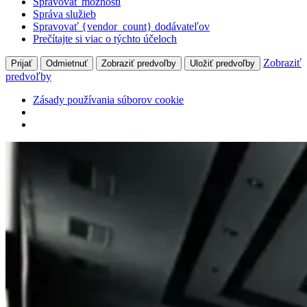
Spravovať možnosti
Správa služieb
Spravovať {vendor_count} dodávateľov
Prečítajte si viac o týchto účeloch
Zobraziť
Prijať
Odmietnuť
Zobraziť predvoľby
Uložiť predvoľby
predvoľby
Zásady používania súborov cookie
Prejsť
na
obsah