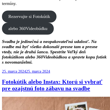
termíny.
Rezervujte si Fotokútik
alebo 360Videobúdku
Svadba je jedinečná a neopakovateľná udalosť. Na
svadbe má byť všetko dokonalé presne tam a presne
vtedy, nie je druhá šanca. Spestrite Veľký deň
fotokútikom alebo 360Videobúdkou a spravte kopu fotiek
s novomanželmi.
Publikované
25. marca 2024
25. marca 2024
Fotokútik alebo Instax: Ktorú si vybrať
pre ozajstnú foto zábavu na svadbe