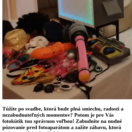
Túžite po svadbe, ktorá bude plná smiechu, radosti a
nezabudnuteľných momentov? Potom je pre Vás
fotokútik tou správnou voľbou! Zabudnite na nudné
pózovanie pred fotoaparátom a zažite zábavu, ktorá