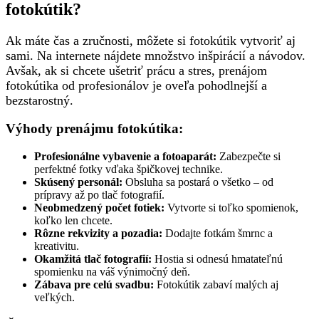
fotokútik?
Ak máte čas a zručnosti, môžete si fotokútik vytvoriť aj
sami. Na internete nájdete množstvo inšpirácií a návodov.
Avšak, ak si chcete ušetriť prácu a stres, prenájom
fotokútika od profesionálov je oveľa pohodlnejší a
bezstarostný.
Výhody prenájmu fotokútika:
Profesionálne vybavenie a fotoaparát:
Zabezpečte si
perfektné fotky vďaka špičkovej technike.
Skúsený personál:
Obsluha sa postará o všetko – od
prípravy až po tlač fotografií.
Neobmedzený počet fotiek:
Vytvorte si toľko spomienok,
koľko len chcete.
Rôzne rekvizity a pozadia:
Dodajte fotkám šmrnc a
kreativitu.
Okamžitá tlač fotografií:
Hostia si odnesú hmatateľnú
spomienku na váš výnimočný deň.
Zábava pre celú svadbu:
Fotokútik zabaví malých aj
veľkých.