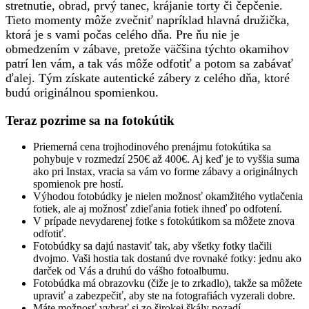
stretnutie, obrad, prvý tanec, krájanie torty či čepčenie.
Tieto momenty môže zvečniť napríklad hlavná družička,
ktorá je s vami počas celého dňa. Pre ňu nie je
obmedzením v zábave, pretože väčšina týchto okamihov
patrí len vám, a tak vás môže odfotiť a potom sa zabávať
ďalej. Tým získate autentické zábery z celého dňa, ktoré
budú originálnou spomienkou.
Teraz pozrime sa na fotokútik
Priemerná cena trojhodinového prenájmu fotokútika sa
pohybuje v rozmedzí 250€ až 400€. Aj keď je to vyššia suma
ako pri Instax, vracia sa vám vo forme zábavy a originálnych
spomienok pre hostí.
Výhodou fotobúdky je nielen možnosť okamžitého vytlačenia
fotiek, ale aj možnosť zdieľania fotiek ihneď po odfotení.
V prípade nevydarenej fotke s fotokútikom sa môžete znova
odfotiť.
Fotobúdky sa dajú nastaviť tak, aby všetky fotky tlačili
dvojmo. Vaši hostia tak dostanú dve rovnaké fotky: jednu ako
darček od Vás a druhú do vášho fotoalbumu.
Fotobúdka má obrazovku (čiže je to zrkadlo), takže sa môžete
upraviť a zabezpečiť, aby ste na fotografiách vyzerali dobre.
Máte možnosť vybrať si zo širokej škály pozadí.