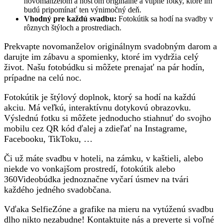
novomanželom a hosťom originálne a vtipné fotky, ktoré im
budú pripomínať ten výnimočný deň.
Vhodný pre každú svadbu:
Fotokútik sa hodí na svadby v
rôznych štýloch a prostrediach.
Prekvapte novomanželov originálnym svadobným darom a
darujte im zábavu a spomienky, ktoré im vydržia celý
život. Našu fotobúdku si môžete prenajať na pár hodín,
prípadne na celú noc.
Fotokútik je štýlový doplnok, ktorý sa hodí na každú
akciu. Má veľkú, interaktívnu dotykovú obrazovku.
Výslednú fotku si môžete jednoducho stiahnuť do svojho
mobilu cez QR kód ďalej a zdieľať na Instagrame,
Facebooku, TikToku, …
Či už máte svadbu v hoteli, na zámku, v kaštieli, alebo
niekde vo vonkajšom prostredí, fotokútik alebo
360Videobúdka jednoznačne vyčarí úsmev na tvári
každého jedného svadobčana.
Vďaka SelfieZóne a grafike na mieru na vytúženú svadbu
dlho nikto nezabudne! Kontaktujte nás a preverte si voľné